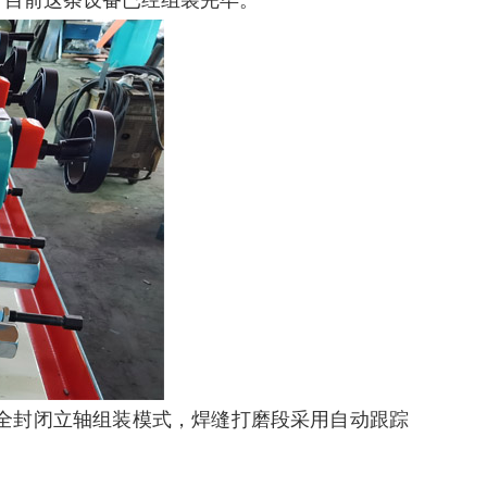
，目前这条设备已经组装完毕。
全封闭立轴组装模式，焊缝打磨段采用自动跟踪