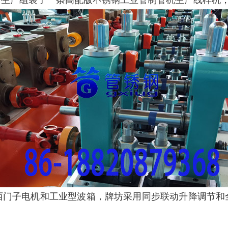
计生产组装了一条高配版
不锈钢工业管制管机
生产线样机
西门子电机和工业型波箱，牌坊采用同步联动升降调节和